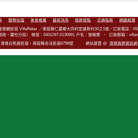
房
寵物住宿
美食推薦
最新消息
旅遊景點
交通指南
網路相簿
景觀民宿 VillaRelax ／南投縣仁愛鄉大同村定遠新村30之1號／訂房電話：0929-
‧霧社分局） 帳號：0401297-0130991 戶名：張曉菁 ‧ 訂房郵箱：villarelax
清境白熊屋民宿‧南投縣合法民宿0798號 網站建置 @
清境旅遊資訊網