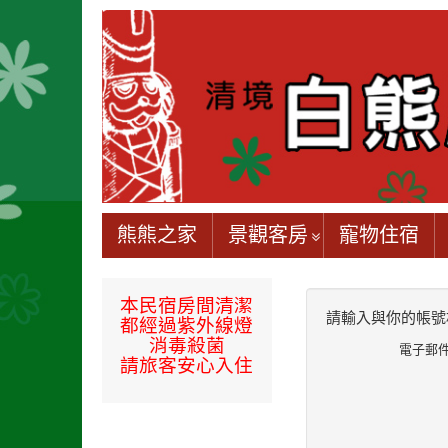
熊熊之家
景觀客房
寵物住宿
本民宿房間
清潔
請輸入與你的帳號
都經過
紫外線燈
消毒殺菌
電子郵
請旅客安心入住