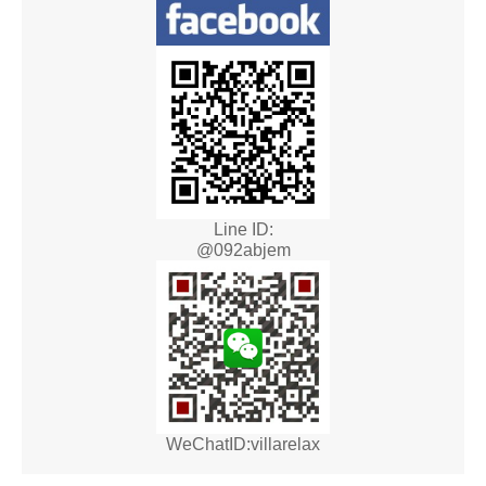
Line ID:
@092abjem
WeChatID:villarelax