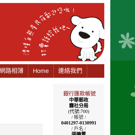
網路相簿
Home
連絡我們
銀行匯款帳號
中華郵政
霧社分局
(代號:700)
/ 帳號 /
0401297-0130991
/ 戶名 /
張曉菁