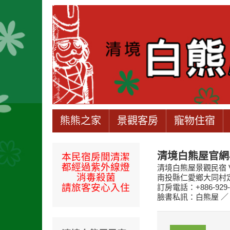
熊熊之家
景觀客房
寵物住宿
清境白熊屋官網
本民宿房間
清潔
都經過
紫外線燈
清境白熊屋景觀民宿 Vil
消毒殺菌
南投縣仁愛鄉大同村定遠新村3
請旅客安心入住
訂房電話：+886-929-8
臉書私訊：白熊屋 ／ 官方LIN